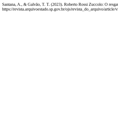
Santana, A., & Galvão, T. T. (2023). Roberto Rossi Zuccolo: O resg
https://revista.arquivoestado.sp.gov.br/ojs/revista_do_arquivo/article/