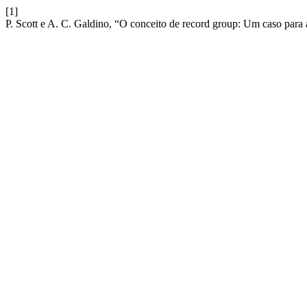
[1]
P. Scott e A. C. Galdino, “O conceito de record group: Um caso par