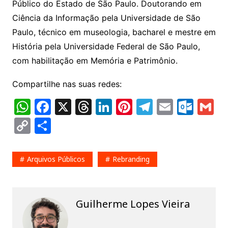
Público do Estado de São Paulo. Doutorando em
Ciência da Informação pela Universidade de São
Paulo, técnico em museologia, bacharel e mestre em
História pela Universidade Federal de São Paulo,
com habilitação em Memória e Patrimônio.
Compartilhe nas suas redes:
W
F
X
T
Li
Pi
T
E
O
G
h
a
hr
n
nt
el
m
ut
m
C
S
at
c
e
k
er
e
ai
lo
ai
o
h
s
e
a
e
e
gr
l
o
l
p
ar
Arquivos Públicos
Rebranding
A
b
d
dI
st
a
k.
y
e
p
o
s
n
m
c
Li
p
o
o
n
Guilherme Lopes Vieira
k
m
k