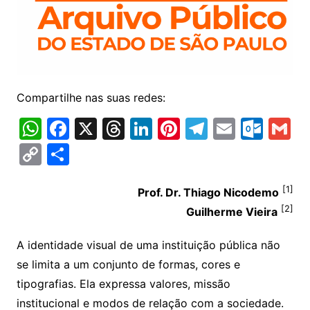
Compartilhe nas suas redes:
W
F
X
T
Li
Pi
T
E
O
G
h
a
hr
n
nt
el
m
ut
m
C
S
at
c
e
k
er
e
ai
lo
ai
o
h
s
e
a
e
e
gr
l
o
l
[1]
p
ar
Prof. Dr. Thiago Nicodemo
[2]
A
b
d
dI
st
a
k.
Guilherme Vieira
y
e
p
o
s
n
m
c
Li
A identidade visual de uma instituição pública não
p
o
o
n
se limita a um conjunto de formas, cores e
k
m
k
tipografias. Ela expressa valores, missão
institucional e modos de relação com a sociedade.