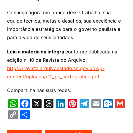
Conheça agora um pouco desse trabalho, sua
equipe técnica, metas e desafios, sua excelência e
importância estratégica para o governo paulista e
para a vida de seus cidadãos.
Leia a matéria na íntegra
conforme publicada na
edição n. 10 da Revista do Arquivo:
https://revista.arquivoestado.sp.gov.br/wp-
content/uploads/r10_pc_cartografico.pdf
Compartilhe nas suas redes:
W
F
X
T
Li
Pi
T
E
O
G
h
a
hr
n
nt
el
m
ut
m
C
S
at
c
e
k
er
e
ai
lo
ai
o
h
s
e
a
e
e
gr
l
o
l