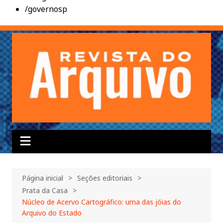
/governosp
Ir
para
o
conteúdo
Página inicial
Seções editoriais
Prata da Casa
Núcleo de Acervo Cartográfico: uma das jóias do
Arquivo do Estado