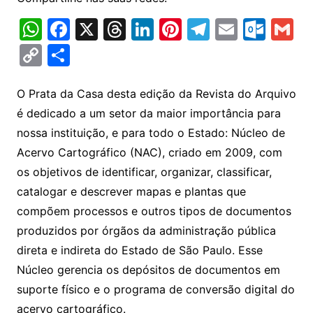
W
F
X
T
Li
Pi
T
E
O
G
h
a
hr
n
nt
el
m
ut
m
C
S
at
c
e
k
er
e
ai
lo
ai
o
h
s
e
a
e
e
gr
l
o
l
p
ar
O Prata da Casa desta edição da Revista do Arquivo
A
b
d
dI
st
a
k.
é dedicado a um setor da maior importância para
y
e
nossa instituição, e para todo o Estado: Núcleo de
p
o
s
n
m
c
Li
Acervo Cartográfico (NAC), criado em 2009, com
p
o
o
n
os objetivos de identificar, organizar, classificar,
k
m
k
catalogar e descrever mapas e plantas que
compõem processos e outros tipos de documentos
produzidos por órgãos da administração pública
direta e indireta do Estado de São Paulo. Esse
Núcleo gerencia os depósitos de documentos em
suporte físico e o programa de conversão digital do
acervo cartográfico.