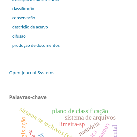
classificação
conservação
descrição de acervo
difusão
produção de documentos
Open Journal Systems
Palavras-chave
sistema de archivos (sdea)
plano de classificação
sistema de arquivos
legislação
memória
limeira-sp