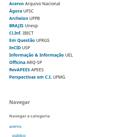
Acervo
Arquivo Nacional
Ágora
UFSC
Archeion
UFPB
BRAJIS
Unesp
Ci.Inf.
IBICT
Em Questão
UFRGS
InCID
USP
Informação & Informação
UEL
Officina
ARQ-SP
RevAPEES
APEES
Perspectivas em C.I.
UFMG
Navegar
Navegar a categoria
acervo
público