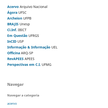
Acervo
Arquivo Nacional
Ágora
UFSC
Archeion
UFPB
BRAJIS
Unesp
Ci.Inf.
IBICT
Em Questão
UFRGS
InCID
USP
Informação & Informação
UEL
Officina
ARQ-SP
RevAPEES
APEES
Perspectivas em C.I.
UFMG
Navegar
Navegar a categoria
acervo