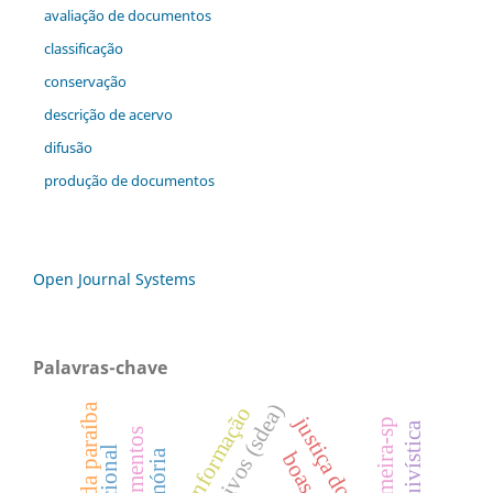
avaliação de documentos
classificação
conservação
descrição de acervo
difusão
produção de documentos
Open Journal Systems
Palavras-chave
acesso à informação
justiça do trabalho
limeira-sp
memória