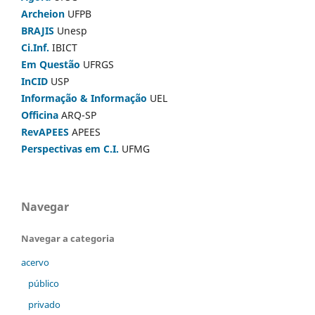
Archeion
UFPB
BRAJIS
Unesp
Ci.Inf.
IBICT
Em Questão
UFRGS
InCID
USP
Informação & Informação
UEL
Officina
ARQ-SP
RevAPEES
APEES
Perspectivas em C.I.
UFMG
Navegar
Navegar a categoria
acervo
público
privado