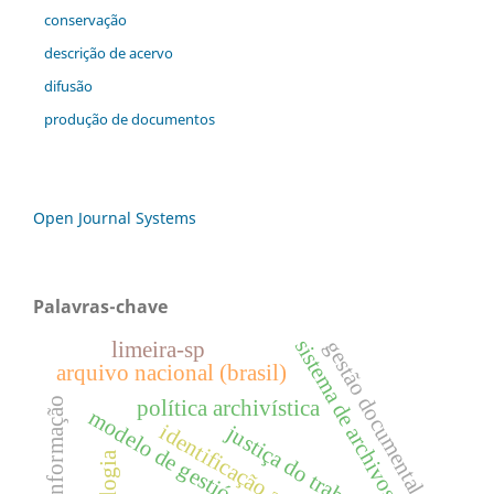
conservação
descrição de acervo
difusão
produção de documentos
Open Journal Systems
Palavras-chave
sistema de archivos (sdea)
gestão documental
limeira-sp
arquivo nacional (brasil)
acesso à informação
política archivística
modelo de gestión documental
identificação arquivística
justiça do trabalho