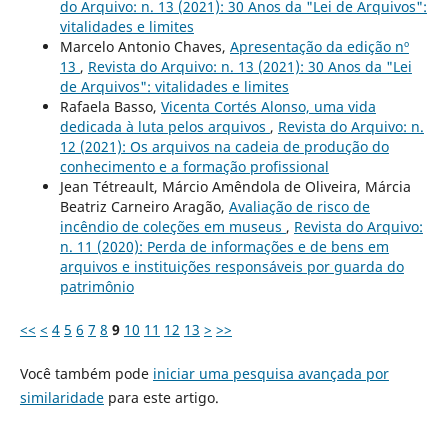
do Arquivo: n. 13 (2021): 30 Anos da "Lei de Arquivos":
vitalidades e limites
Marcelo Antonio Chaves,
Apresentação da edição nº
13
,
Revista do Arquivo: n. 13 (2021): 30 Anos da "Lei
de Arquivos": vitalidades e limites
Rafaela Basso,
Vicenta Cortés Alonso, uma vida
dedicada à luta pelos arquivos
,
Revista do Arquivo: n.
12 (2021): Os arquivos na cadeia de produção do
conhecimento e a formação profissional
Jean Tétreault, Márcio Amêndola de Oliveira, Márcia
Beatriz Carneiro Aragão,
Avaliação de risco de
incêndio de coleções em museus
,
Revista do Arquivo:
n. 11 (2020): Perda de informações e de bens em
arquivos e instituições responsáveis por guarda do
patrimônio
<<
<
4
5
6
7
8
9
10
11
12
13
>
>>
Você também pode
iniciar uma pesquisa avançada por
similaridade
para este artigo.