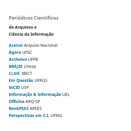
Periódicos Científicos
de Arquivos e
Ciência da Informação
Acervo
Arquivo Nacional
Ágora
UFSC
Archeion
UFPB
BRAJIS
Unesp
Ci.Inf.
IBICT
Em Questão
UFRGS
InCID
USP
Informação & Informação
UEL
Officina
ARQ-SP
RevAPEES
APEES
Perspectivas em C.I.
UFMG