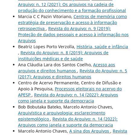
Arquivo: n. 12 (2021): Os arquivos na cadeia de
produção do conhecimento e a formação profissional
Marcia C C Pazin Vitoriano,
Centros de memória como
estratégia de preservação e acesso à informação
retrospectiva
,
Revista do Arquivo: n. 9 (2019):
Proteção de dados pessoais e acesso à informação nos
Arquivos
Beatriz Lopes Porto Verzolla,
História, saúde e infância
,
Revista do Arquivo: n. 8 (2019): Arquivos de
instituições médicas e de saúde
Ana Cláudia Lara dos Santos Coelho,
Acesso aos
arquivos e direitos humanos
,
Revista do Arquivo: n. 5
(2017): Arquivos e direitos humanos
Centro de Acervo Permanente, Centro de Difusão e
Apoio à Pesquisa,
Processos eleitorais no acervo do
APESP
,
Revista do Arquivo: n. 14 (2022): Arquivos
como janela e suporte da democracia
Bob Bobutaka Bateko, Marcelo Antonio Chaves,
Arquivística e arquivologia: esclarecimento
epistemológico
,
Revista do Arquivo: n. 14 (2022):
Arquivos como janela e suporte da democracia
Marcelo Antonio Chaves,
A sina dos Arquivos
,
Revista