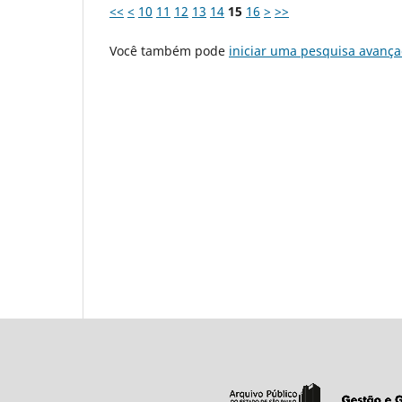
<<
<
10
11
12
13
14
15
16
>
>>
Você também pode
iniciar uma pesquisa avança