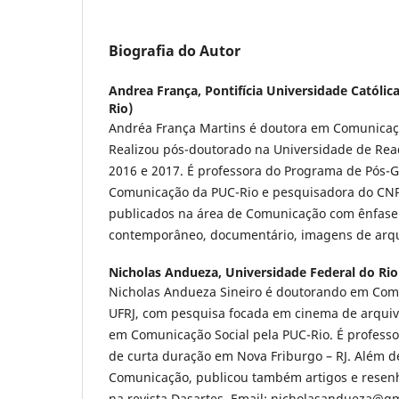
Biografia do Autor
Andrea França,
Pontifícia Universidade Católic
Rio)
Andréa França Martins é doutora em Comunicaçã
Realizou pós-doutorado na Universidade de Read
2016 e 2017. É professora do Programa de Pós
Comunicação da PUC-Rio e pesquisadora do CNPq
publicados na área de Comunicação com ênfas
contemporâneo, documentário, imagens de arqu
Nicholas Andueza,
Universidade Federal do Rio
Nicholas Andueza Sineiro é doutorando em Com
UFRJ, com pesquisa focada em cinema de arquivo
em Comunicação Social pela PUC-Rio. É profess
de curta duração em Nova Friburgo – RJ. Além d
Comunicação, publicou também artigos e resenha
na revista Dasartes. Email: nicholasandueza@g