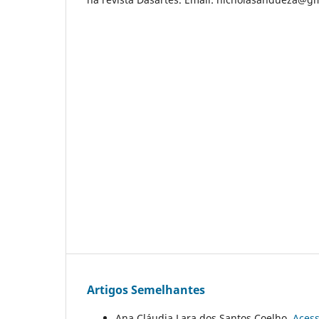
Artigos Semelhantes
Ana Cláudia Lara dos Santos Coelho,
Acess