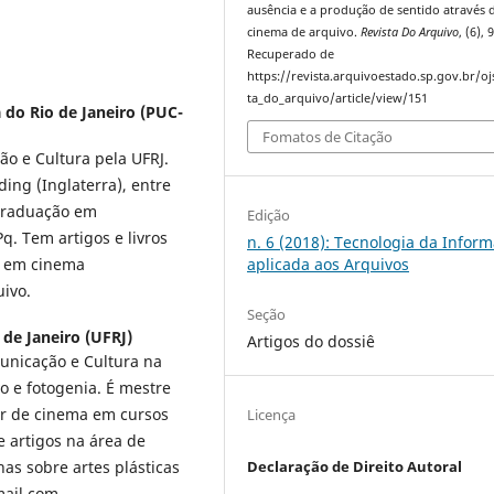
ausência e a produção de sentido através 
cinema de arquivo.
Revista Do Arquivo
, (6),
Recuperado de
https://revista.arquivoestado.sp.gov.br/oj
ta_do_arquivo/article/view/151
a do Rio de Janeiro (PUC-
Fomatos de Citação
o e Cultura pela UFRJ.
ing (Inglaterra), entre
-Graduação em
Edição
. Tem artigos e livros
n. 6 (2018): Tecnologia da Infor
e em cinema
aplicada aos Arquivos
ivo.
Seção
 de Janeiro (UFRJ)
Artigos do dossiê
unicação e Cultura na
 e fotogenia. É mestre
or de cinema em cursos
Licença
e artigos na área de
s sobre artes plásticas
Declaração de Direito Autoral
mail.com