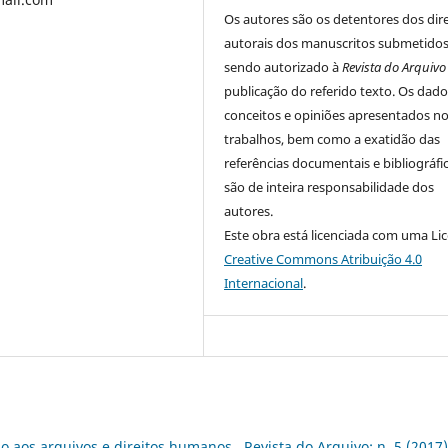
Os autores são os detentores dos dire
autorais dos manuscritos submetidos
sendo autorizado à
Revista do Arquivo
publicação do referido texto. Os dado
conceitos e opiniões apresentados n
trabalhos, bem como a exatidão das
referências documentais e bibliográfic
são de inteira responsabilidade dos
autores.
Este obra está licenciada com uma Li
Creative Commons Atribuição 4.0
Internacional
.
o aos arquivos e direitos humanos
,
Revista do Arquivo: n. 5 (2017)