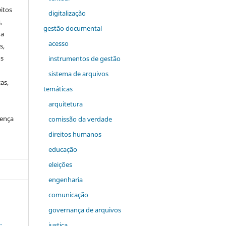
itos
digitalização
,
gestão documental
a
acesso
s,
os
instrumentos de gestão
sistema de arquivos
as,
temáticas
arquitetura
cença
comiss˜ão da verdade
direitos humanos
educação
eleições
engenharia
comunicação
governança de arquivos
justiça
: