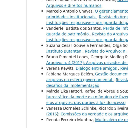
Arquivos e direitos humanos
Marcelo Antonio Chaves,
O gerenciamento 
prioridades institucionais
,
Revista do Arq
instituições responsáveis por guarda do p
Vanderlei Batista dos Santos,
Perda de inf
guarda do patrimônio
,
Revista do Arquivo
instituições responsáveis por guarda do p
Suzana Cesar Gouveia Fernandes, Olga Sof
Instituto Butantan
,
Revista do Arquivo: n.
Bruna Pimentel Lopes, Georgete Medleg 
Arquivo: n. 4 (2017): Arquivos privados de
Verena Kewitz,
Diálogo entre amigos
,
Revi
Fabiana Marques Belém,
Gestão document
arquivos na esfera governamental
,
Revist
desafios da implementação
Márcia Lika Hattori, Rafael de Abreu e So
burocrático da morte e a máquina de faz
e os arquivos: dos porões à luz do acesso
Vanessa Dorneles Schinke, Ricardo Silveir
(2016): Comissões da verdade e os arquivo
Renata Ferreira Munhoz,
Muito além de p