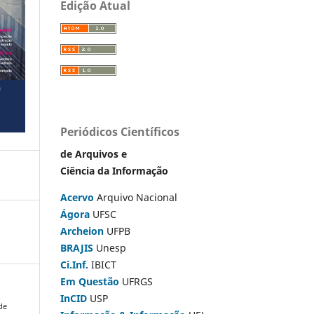
Edição Atual
Periódicos Científicos
de Arquivos e
Ciência da Informação
Acervo
Arquivo Nacional
Ágora
UFSC
Archeion
UFPB
BRAJIS
Unesp
Ci.Inf.
IBICT
Em Questão
UFRGS
InCID
USP
de