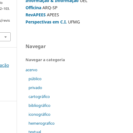
Informação & Informação
UEL
do
Officina
ARQ-SP
 92–103.
RevAPEES
APEES
s/revis
Perspectivas em C.I.
UFMG
Navegar
Navegar a categoria
mação
acervo
público
privado
cartográfico
bibliográfico
iconográfico
hemerografico
textual