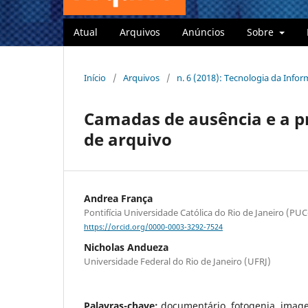
Atual
Arquivos
Anúncios
Sobre
Início
/
Arquivos
/
n. 6 (2018): Tecnologia da Info
Camadas de ausência e a p
de arquivo
Andrea França
Pontifícia Universidade Católica do Rio de Janeiro (PUC
https://orcid.org/0000-0003-3292-7524
Nicholas Andueza
Universidade Federal do Rio de Janeiro (UFRJ)
Palavras-chave:
documentário, fotogenia, image