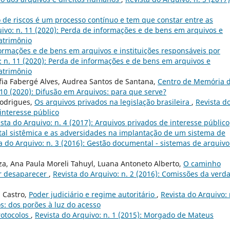
de riscos é um processo contínuo e tem que constar entre as
uivo: n. 11 (2020): Perda de informações e de bens em arquivos e
atrimônio
ormações e de bens em arquivos e instituições responsáveis por
: n. 11 (2020): Perda de informações e de bens em arquivos e
atrimônio
ia Fabergé Alves, Audrea Santos de Santana,
Centro de Memória 
 10 (2020): Difusão em Arquivos: para que serve?
Rodrigues,
Os arquivos privados na legislação brasileira
,
Revista d
 interesse público
sta do Arquivo: n. 4 (2017): Arquivos privados de interesse público
al sistêmica e as adversidades na implantação de um sistema de
a do Arquivo: n. 3 (2016): Gestão documental - sistemas de arquivo
uza, Ana Paula Moreli Tahuyl, Luana Antoneto Alberto,
O caminho
er desaparecer
,
Revista do Arquivo: n. 2 (2016): Comissões da verd
a Castro,
Poder judiciário e regime autoritário
,
Revista do Arquivo: 
s: dos porões à luz do acesso
rotocolos
,
Revista do Arquivo: n. 1 (2015): Morgado de Mateus