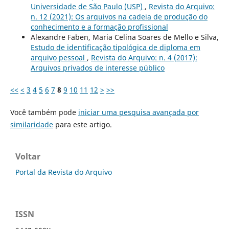
Universidade de São Paulo (USP)
,
Revista do Arquivo:
n. 12 (2021): Os arquivos na cadeia de produção do
conhecimento e a formação profissional
Alexandre Faben, Maria Celina Soares de Mello e Silva,
Estudo de identificação tipológica de diploma em
arquivo pessoal
,
Revista do Arquivo: n. 4 (2017):
Arquivos privados de interesse público
<<
<
3
4
5
6
7
8
9
10
11
12
>
>>
Você também pode
iniciar uma pesquisa avançada por
similaridade
para este artigo.
Voltar
Portal da Revista do Arquivo
ISSN