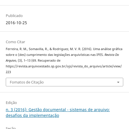
Publicado
2016-10-25
Como Citar
Ferreira, R. M., Somavilla, R., & Rodriguez, M. V. R. (2016). Uma análise gráfica
sobre o (des) cumprimento das legislações arquivísticas nas IFES.
Revista Do
Arquivo
, (3), 1–13 (69. Recuperado de
https://revista.arquivoestado.sp.gov.br/ojs/revista_do_arquivo/article/view/
223
Fomatos de Citação
Edição
n. 3 (2016): Gestão documental - sistemas de arquivo:
desafios da implementação
Seção