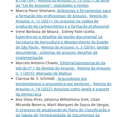
8.159/1991
,
Revista do Arquivo: n. 13 (2021): 30 Anos
da "Lei de Arquivos": vitalidades e limites
Marcia Pazin Vitoriano,
Ambientes e ferramentas para
a formação dos profissionais de Arquivo
,
Revista do
Arquivo: n. 12 (2021): Os arquivos na cadeia de
produção do conhecimento e a formação profissional
Irene Barbosa de Moura , Sidney Faile Ucella ,
Experiências e desafios da gestão documental na
Secretaria de Agricultura e Abastecimento do Estado
de São Paulo
,
Revista do Arquivo: n. 3 (2016): Gestão
documental - sistemas de arquivo: desafios da
implementação
Marcelo Antonio Chaves,
Editorial/apresentação da
edição nº 1 da Revista do Arquivo
,
Revista do Arquivo:
n. 1 (2015): Morgado de Mateus
Clarissa M. S. Schmidt ,
Arquivologia aos
epistemólogos e arquivística aos gestores:
,
Revista do
Arquivo: n. 14 (2022): Arquivos como janela e suporte
da democracia
Ana Silvia Pires, Johanna Wilhelmina Smit, Lílian
Miranda Bezerra, Marli Marques de Souza de Vargas,
O processo de atualização do Plano de Classificação e
da Tabela de Temporalidade de Documentos da