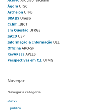
Acervo
Arquivo Nacional
Ágora
UFSC
Archeion
UFPB
BRAJIS
Unesp
Ci.Inf.
IBICT
Em Questão
UFRGS
InCID
USP
Informação & Informação
UEL
Officina
ARQ-SP
RevAPEES
APEES
Perspectivas em C.I.
UFMG
Navegar
Navegar a categoria
acervo
público