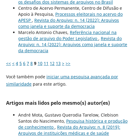
os desafios dos sistemas de arquivos no Brasil
Centro de Acervo Permanente, Centro de Difusão e
Apoio à Pesquisa,
Processos eleitorais no acervo do
APESP
,
Revista do Arquivo: n. 14 (2022): Arquivos
como janela e suporte da democracia
Marcelo Antonio Chaves,
Referência nacional na
gestão de arquivo do Poder Legislativo
,
Revista do
Arquivo: n. 14 (2022): Arquivos como janela e suporte
da democracia
<<
<
4
5
6
7
8
9
10
11
12
13
>
>>
Você também pode
iniciar uma pesquisa avançada por
similaridade
para este artigo.
Artigos mais lidos pelo mesmo(s) autor(es)
André Mota, Gustavo Querodia Tarelow, Clebison
Santos do Nascimento,
Pesquisa histórica e produção
de conhecimento
,
Revista do Arquivo: n. 8 (2019):
Arquivos de instituições médicas e de saúde