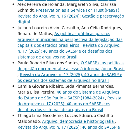
Alex Pereira de Holanda, Margareth Silva, Clarissa
Schmidt,
Preservation as a Service For Trust (PaaST)
,
Revista do Arquivo: n. 16 (2024): Gestão e preservação
digital
Juliana Loureiro Alvim Carvalho, Ana Célia Rodrigues,
Renato de Mattos,
As políticas públicas para os
arquivos municipais na perspectiva da legislação das
capitais dos estados brasileiros
,
Revista do Arquivo:
n. 17 (2025): 40 anos do SAESP e os desafios dos
sistemas de arquivos no Brasil
Paulo Roberto Elian dos Santos,
O SAESP e as políticas
de gestão documental e acesso à informação no Brasil
,
Revista do Arquivo: n. 17 (2025): 40 anos do SAESP e
os desafios dos sistemas de arquivos no Brasil
Camila Giovana Ribeiro, Ieda Pimenta Bernardes,
Maria Elisa Pereira,
40 anos do Sistema de Arquivos
do Estado de São Paulo – SAESP (1984-2024)
,
Revista
do Arquivo: n. 17 (2025): 40 anos do SAESP e os
desafios dos sistemas de arquivos no Brasil
Thiago Lima Nicodemo, Luccas Eduardo Castilho
Maldonado,
Arquivo, democracia e historiografia
,
Revista do Arquivo: n. 17 (2025): 40 anos do SAESP e