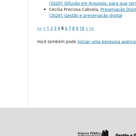
(2020): Difusão em Arquivos: para que ser
Cecilia Preciosa Cabsela,
Preservação Digi
(2024): Gestão e preservação digital
<<
<
1
2
3
4
5
6
7
8
9
10
>
>>
Você também pode
iniciar uma pesquisa avança