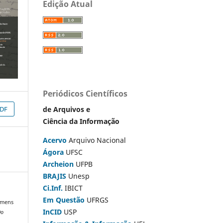
Edição Atual
Periódicos Científicos
de Arquivos e
DF
Ciência da Informação
Acervo
Arquivo Nacional
Ágora
UFSC
Archeion
UFPB
BRAJIS
Unesp
Ci.Inf.
IBICT
Em Questão
UFRGS
homens
InCID
USP
Do