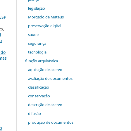
legislação
AESP
Morgado de Mateus
preservação digital
es,
l
saúde
o
segurança
ado
tecnologia
emas
função arquivística
aquisição de acervo
avaliação de documentos
classificação
conservação
descrição de acervo
difusão
produção de documentos
10