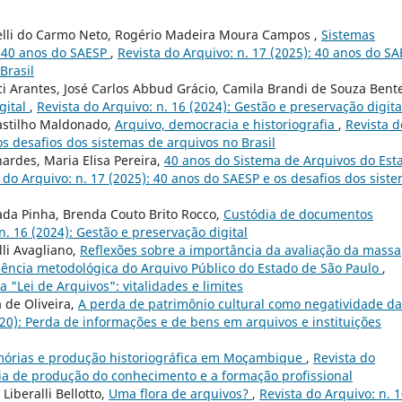
elli do Carmo Neto, Rogério Madeira Moura Campos ,
Sistemas
 40 anos do SAESP
,
Revista do Arquivo: n. 17 (2025): 40 anos do S
Brasil
ci Arantes, José Carlos Abbud Grácio, Camila Brandi de Souza Bent
gital
,
Revista do Arquivo: n. 16 (2024): Gestão e preservação digita
astilho Maldonado,
Arquivo, democracia e historiografia
,
Revista d
os desafios dos sistemas de arquivos no Brasil
ardes, Maria Elisa Pereira,
40 anos do Sistema de Arquivos do Est
 do Arquivo: n. 17 (2025): 40 anos do SAESP e os desafios dos sist
ada Pinha, Brenda Couto Brito Rocco,
Custódia de documentos
n. 16 (2024): Gestão e preservação digital
lli Avagliano,
Reflexões sobre a importância da avaliação da massa
ncia metodológica do Arquivo Público do Estado de São Paulo
,
a "Lei de Arquivos": vitalidades e limites
 de Oliveira,
A perda de patrimônio cultural como negatividade da
020): Perda de informações e de bens em arquivos e instituições
mórias e produção historiográfica em Moçambique
,
Revista do
eia de produção do conhecimento e a formação profissional
Liberalli Bellotto,
Uma flora de arquivos?
,
Revista do Arquivo: n. 