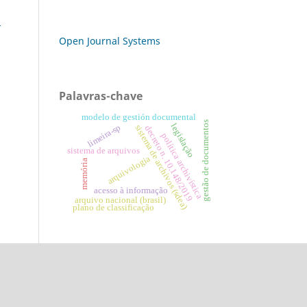
6
Open Journal Systems
Palavras-chave
modelo de gestión documental
gestão de documentos
legislação
limeira-sp
sistema de archivos (sdea)
decreto n. 10.148/2019
política archivística
sistema de arquivos
arquivologia
memória
acesso à informação
arquivo nacional (brasil)
plano de classificação