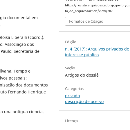
https://revista.arquivoestado.sp.gov.br/oj
ta_do_arquivo/article/view/207
logia documental em
Fomatos de Citação
.
sa Liberalli (coord.).
Edição
lo: Associação dos
n. 4 (2017): Arquivos privados de
 Paulo: Secretaria de
interesse público
Seção
lvana. Tempo e
Artigos do dossiê
ivos pessoais:
anização dos documentos
Categorias
ituto Fernando Henrique
privado
descrição de acervo
a una antigua ciencia.
Licença