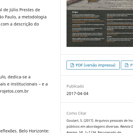
 de Júlio Prestes de
ão Paulo, a metodologia
 com a descrição do
PDF (versão impressa)
P
lo, dedica-se a
is e institucionais – e a
Publicado
projetos.com.br
2017-04-04
Como Citar
Goulart, S. (2017). Arquivos pessoais de 
públicos em abordagens diversas.
Revista 
eflexões. Belo Horizonte:
Arquivo
, (4), 1–7 (34. Recuperado de