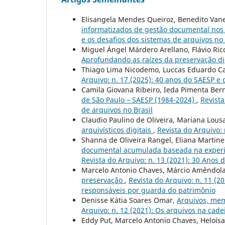
Elisangela Mendes Queiroz, Benedito Van
informatizados de gestão documental nos
e os desafios dos sistemas de arquivos no 
Miguel Ángel Márdero Arellano, Flávio Ric
Aprofundando as raízes da preservação di
Thiago Lima Nicodemo, Luccas Eduardo C
Arquivo: n. 17 (2025): 40 anos do SAESP e 
Camila Giovana Ribeiro, Ieda Pimenta Bern
de São Paulo – SAESP (1984-2024)
,
Revista
de arquivos no Brasil
Claudio Paulino de Oliveira, Mariana Lous
arquivísticos digitais
,
Revista do Arquivo: 
Shanna de Oliveira Rangel, Eliana Martine
documental acumulada baseada na experiê
Revista do Arquivo: n. 13 (2021): 30 Anos d
Marcelo Antonio Chaves, Márcio Amêndola
preservação
,
Revista do Arquivo: n. 11 (2
responsáveis por guarda do patrimônio
Denisse Kátia Soares Omar,
Arquivos, me
Arquivo: n. 12 (2021): Os arquivos na cad
Eddy Put, Marcelo Antonio Chaves, Heloísa 