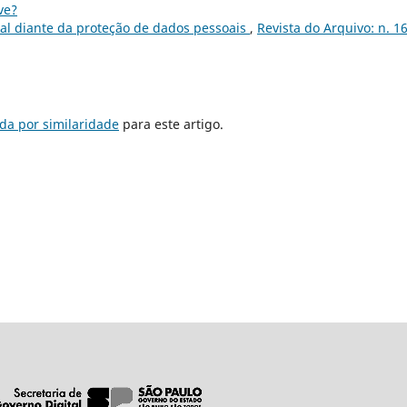
ve?
tal diante da proteção de dados pessoais
,
Revista do Arquivo: n. 1
da por similaridade
para este artigo.