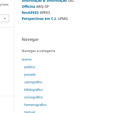
Informação & Informação
UEL
s/revis
Officina
ARQ-SP
RevAPEES
APEES
Perspectivas em C.I.
UFMG
Navegar
Navegar a categoria
acervo
público
privado
cartográfico
bibliográfico
iconográfico
hemerografico
textual