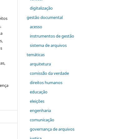
digitalização
gestão documental
itos
,
acesso
a
instrumentos de gestão
s,
sistema de arquivos
os
temáticas
as,
arquitetura
comiss˜ão da verdade
direitos humanos
cença
educação
eleições
engenharia
comunicação
governança de arquivos
justiça