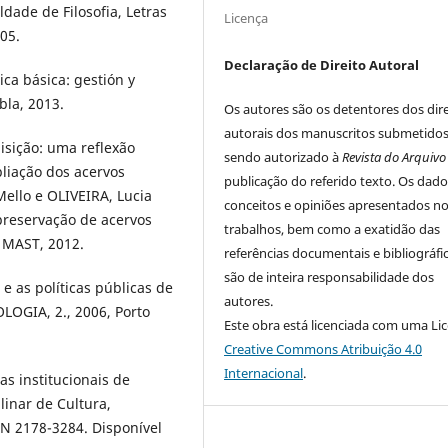
ldade de Filosofia, Letras
Licença
05.
Declaração de Direito Autoral
ca básica: gestión y
bla, 2013.
Os autores são os detentores dos dire
autorais dos manuscritos submetidos
uisição: uma reflexão
sendo autorizado à
Revista do Arquivo
liação dos acervos
publicação do referido texto. Os dado
Mello e OLIVEIRA, Lucia
conceitos e opiniões apresentados n
 preservação de acervos
trabalhos, bem como a exatidão das
: MAST, 2012.
referências documentais e bibliográfic
são de inteira responsabilidade dos
e as políticas públicas de
autores.
OGIA, 2., 2006, Porto
Este obra está licenciada com uma Li
Creative Commons Atribuição 4.0
Internacional
.
as institucionais de
linar de Cultura,
SSN 2178-3284. Disponível