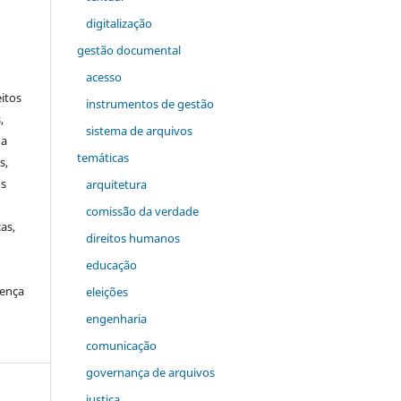
digitalização
gestão documental
acesso
itos
instrumentos de gestão
,
sistema de arquivos
a
temáticas
s,
os
arquitetura
comiss˜ão da verdade
as,
direitos humanos
educação
cença
eleições
engenharia
comunicação
governança de arquivos
justiça