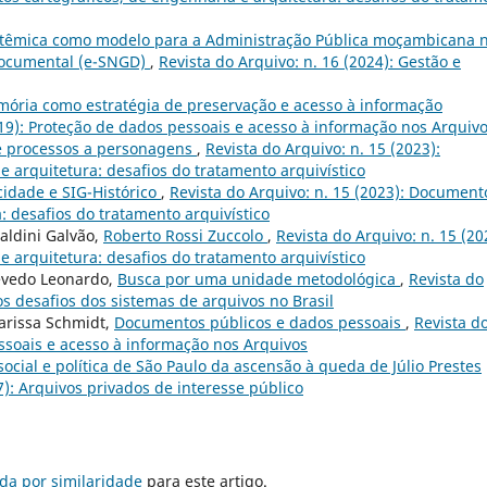
istêmica como modelo para a Administração Pública moçambicana 
Documental (e-SNGD)
,
Revista do Arquivo: n. 16 (2024): Gestão e
ória como estratégia de preservação e acesso à informação
019): Proteção de dados pessoais e acesso à informação nos Arquiv
e processos a personagens
,
Revista do Arquivo: n. 15 (2023):
 arquitetura: desafios do tratamento arquivístico
cidade e SIG-Histórico
,
Revista do Arquivo: n. 15 (2023): Document
: desafios do tratamento arquivístico
ldini Galvão,
Roberto Rossi Zuccolo
,
Revista do Arquivo: n. 15 (20
 arquitetura: desafios do tratamento arquivístico
evedo Leonardo,
Busca por uma unidade metodológica
,
Revista do
os desafios dos sistemas de arquivos no Brasil
larissa Schmidt,
Documentos públicos e dados pessoais
,
Revista d
essoais e acesso à informação nos Arquivos
cial e política de São Paulo da ascensão à queda de Júlio Prestes
7): Arquivos privados de interesse público
da por similaridade
para este artigo.