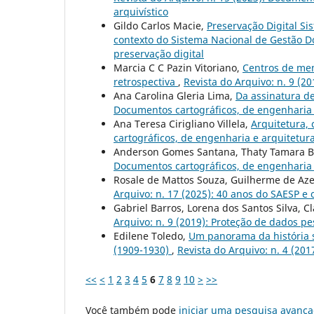
arquivístico
Gildo Carlos Macie,
Preservação Digital S
contexto do Sistema Nacional de Gestão 
preservação digital
Marcia C C Pazin Vitoriano,
Centros de mem
retrospectiva
,
Revista do Arquivo: n. 9 (2
Ana Carolina Gleria Lima,
Da assinatura d
Documentos cartográficos, de engenharia e
Ana Teresa Cirigliano Villela,
Arquitetura, 
cartográficos, de engenharia e arquitetura
Anderson Gomes Santana, Thaty Tamara Ba
Documentos cartográficos, de engenharia e
Rosale de Mattos Souza, Guilherme de Az
Arquivo: n. 17 (2025): 40 anos do SAESP e 
Gabriel Barros, Lorena dos Santos Silva, C
Arquivo: n. 9 (2019): Proteção de dados p
Edilene Toledo,
Um panorama da história so
(1909-1930)
,
Revista do Arquivo: n. 4 (201
<<
<
1
2
3
4
5
6
7
8
9
10
>
>>
Você também pode
iniciar uma pesquisa avança