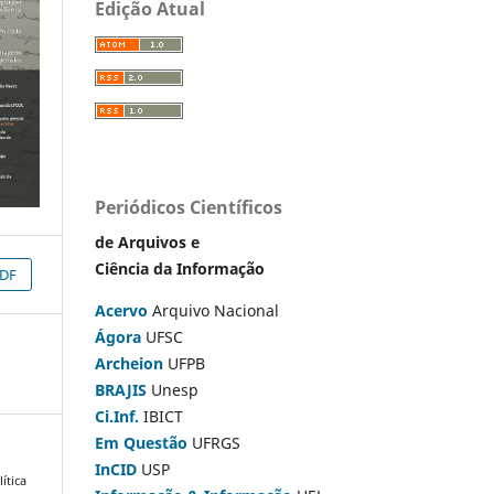
Edição Atual
Periódicos Científicos
de Arquivos e
Ciência da Informação
DF
Acervo
Arquivo Nacional
Ágora
UFSC
Archeion
UFPB
BRAJIS
Unesp
Ci.Inf.
IBICT
Em Questão
UFRGS
InCID
USP
ítica