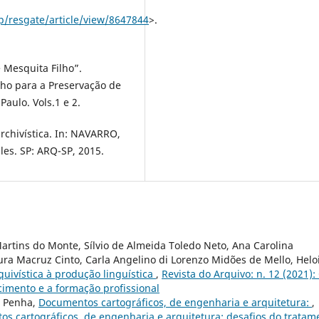
p/resgate/article/view/8647844
>.
 Mesquita Filho”.
ho para a Preservação de
aulo. Vols.1 e 2.
chivística. In: NAVARRO,
les. SP: ARQ-SP, 2015.
artins do Monte, Sílvio de Almeida Toledo Neto, Ana Carolina
ra Macruz Cinto, Carla Angelino di Lorenzo Midões de Mello, Helo
quivística à produção linguística
,
Revista do Arquivo: n. 12 (2021):
imento e a formação profissional
a Penha,
Documentos cartográficos, de engenharia e arquitetura:
,
tos cartográficos, de engenharia e arquitetura: desafios do tratam