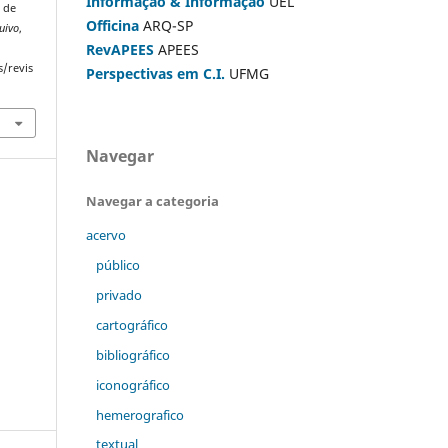
Informação & Informação
UEL
 de
Officina
ARQ-SP
uivo
,
RevAPEES
APEES
s/revis
Perspectivas em C.I.
UFMG
Navegar
Navegar a categoria
acervo
público
privado
cartográfico
bibliográfico
iconográfico
hemerografico
textual