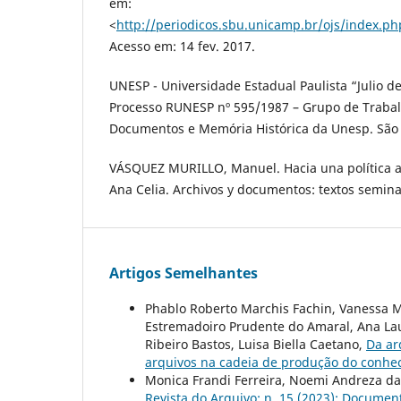
em:
<
http://periodicos.sbu.unicamp.br/ojs/index.ph
Acesso em: 14 fev. 2017.
UNESP - Universidade Estadual Paulista “Julio de
Processo RUNESP nº 595/1987 – Grupo de Trabal
Documentos e Memória Histórica da Unesp. São P
VÁSQUEZ MURILLO, Manuel. Hacia una política ar
Ana Celia. Archivos y documentos: textos semina
Artigos Semelhantes
Phablo Roberto Marchis Fachin, Vanessa M
Estremadoiro Prudente do Amaral, Ana Lau
Ribeiro Bastos, Luisa Biella Caetano,
Da ar
arquivos na cadeia de produção do conhec
Monica Frandi Ferreira, Noemi Andreza d
Revista do Arquivo: n. 15 (2023): Documen