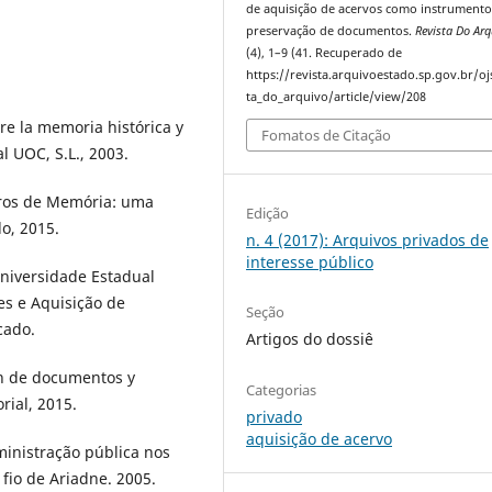
de aquisição de acervos como instrumento
preservação de documentos.
Revista Do Arq
(4), 1–9 (41. Recuperado de
https://revista.arquivoestado.sp.gov.br/oj
ta_do_arquivo/article/view/208
e la memoria histórica y
Fomatos de Citação
l UOC, S.L., 2003.
ros de Memória: uma
Edição
o, 2015.
n. 4 (2017): Arquivos privados de
interesse público
niversidade Estadual
es e Aquisição de
Seção
cado.
Artigos do dossiê
n de documentos y
Categorias
rial, 2015.
privado
aquisição de acervo
inistração pública nos
fio de Ariadne. 2005.