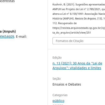
ocentistas
Kushnir, B. (2021). Sugestões apresentadas
ANPUH ao Projeto de Lei n° 2.789/2021, q
altera a Lei n° 8.159/1991: Associação Naci
História (ANPUH).
Revista Do Arquivo
, (13), 
112. Recuperado de
https://revista.arquivoestado.sp.gov.br/oj
ia (Anpuh)
ta_do_arquivo/article/view/251
999454609
. E-mail:
Fomatos de Citação
Edição
n. 13 (2021): 30 Anos da "Lei de
Arquivos": vitalidades e limites
Seção
Ensaios e Debates
Categorias
público