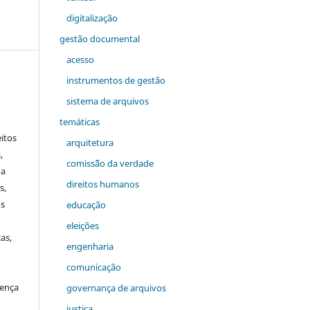
digitalização
gestão documental
acesso
instrumentos de gestão
sistema de arquivos
temáticas
itos
arquitetura
,
comiss˜ão da verdade
a
direitos humanos
s,
os
educação
eleições
as,
engenharia
comunicação
cença
governança de arquivos
justiça