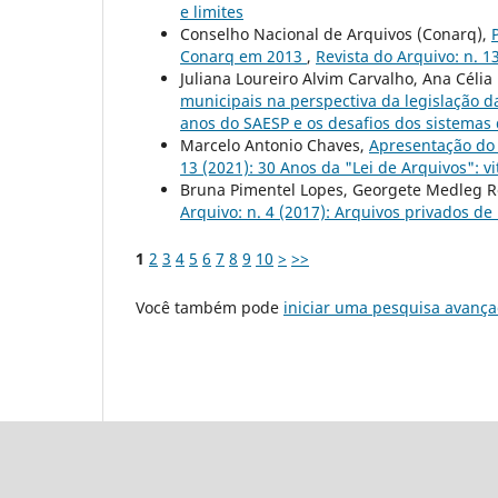
e limites
Conselho Nacional de Arquivos (Conarq),
Conarq em 2013
,
Revista do Arquivo: n. 13
Juliana Loureiro Alvim Carvalho, Ana Céli
municipais na perspectiva da legislação da
anos do SAESP e os desafios dos sistemas 
Marcelo Antonio Chaves,
Apresentação do 
13 (2021): 30 Anos da "Lei de Arquivos": vi
Bruna Pimentel Lopes, Georgete Medleg 
Arquivo: n. 4 (2017): Arquivos privados de
1
2
3
4
5
6
7
8
9
10
>
>>
Você também pode
iniciar uma pesquisa avança