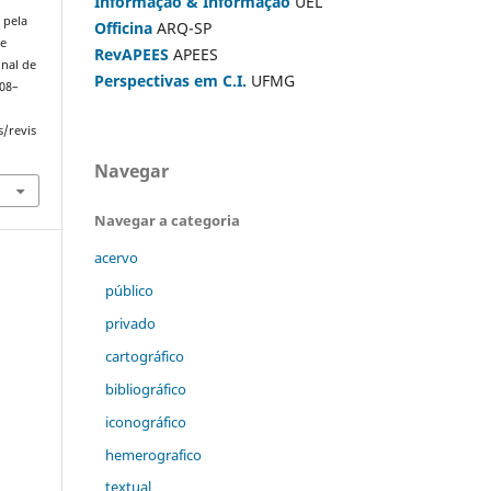
Informação & Informação
UEL
 pela
Officina
ARQ-SP
ue
RevAPEES
APEES
onal de
Perspectivas em C.I.
UFMG
108–
s/revis
Navegar
Navegar a categoria
acervo
público
privado
cartográfico
bibliográfico
iconográfico
hemerografico
textual