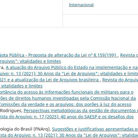
Internacional
.
Nota Pública - Proposta de alteração da Lei nº 8.159/1991
,
Revista 
rquivos": vitalidades e limites
ra,
A atuação do Arquivo Público do Estado na implementação e na
uivo: n. 13 (2021): 30 Anos da "Lei de Arquivos": vitalidades e limit
021 e a atualização da Lei de Arquivos brasileira
,
Revista do Arquiv
 vitalidades e limites
rtância do acesso às informações funcionais de militares para o
ações de direitos humanos investigadas pela Comissão Nacional da
 Comissões da verdade e os arquivos: dos porões à luz do acesso
 Rodrigues,
Perspectivas metodológicas da gestão de documentos 
ista do Arquivo: n. 17 (2025): 40 anos do SAESP e os desafios dos
ologia do Brasil (FNArq),
Sugestões e justificativas apresentadas p
sta do Arquivo: n. 13 (2021): 30 Anos da "Lei de Arquivos": vitalid