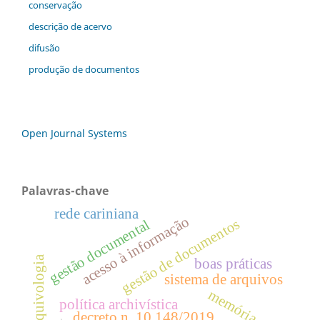
conservação
descrição de acervo
difusão
produção de documentos
Open Journal Systems
Palavras-chave
rede cariniana
acesso à informação
gestão de documentos
gestão documental
arquivologia
boas práticas
sistema de arquivos
memória
política archivística
decreto n. 10.148/2019