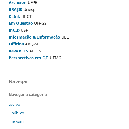
Archeion
UFPB
BRAJIS
Unesp
Ci.Inf.
IBICT
Em Questão
UFRGS
InCID
USP
Informação & Informação
UEL
Officina
ARQ-SP
RevAPEES
APEES
Perspectivas em C.I.
UFMG
Navegar
Navegar a categoria
acervo
público
privado