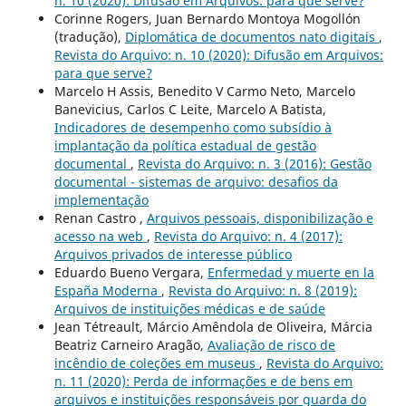
n. 10 (2020): Difusão em Arquivos: para que serve?
Corinne Rogers, Juan Bernardo Montoya Mogollón
(tradução),
Diplomática de documentos nato digitais
,
Revista do Arquivo: n. 10 (2020): Difusão em Arquivos:
para que serve?
Marcelo H Assis, Benedito V Carmo Neto, Marcelo
Banevicius, Carlos C Leite, Marcelo A Batista,
Indicadores de desempenho como subsídio à
implantação da política estadual de gestão
documental
,
Revista do Arquivo: n. 3 (2016): Gestão
documental - sistemas de arquivo: desafios da
implementação
Renan Castro ,
Arquivos pessoais, disponibilização e
acesso na web
,
Revista do Arquivo: n. 4 (2017):
Arquivos privados de interesse público
Eduardo Bueno Vergara,
Enfermedad y muerte en la
España Moderna
,
Revista do Arquivo: n. 8 (2019):
Arquivos de instituições médicas e de saúde
Jean Tétreault, Márcio Amêndola de Oliveira, Márcia
Beatriz Carneiro Aragão,
Avaliação de risco de
incêndio de coleções em museus
,
Revista do Arquivo:
n. 11 (2020): Perda de informações e de bens em
arquivos e instituições responsáveis por guarda do