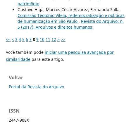
patrimônio
Gustavo Higa, Marcos César Alvarez, Fernando Salla,
Comissão Teotônio Vilela, redemocratização e políticas
de humanização em São Paulo
,
Revista do Arquivo: n.
5 (2017): Arquivos e direitos humanos
<<
<
3
4
5
6
7
8
9
10
11
12
>
>>
Você também pode
iniciar uma pesquisa avançada por
similaridade
para este artigo.
Voltar
Portal da Revista do Arquivo
ISSN
2447-908X