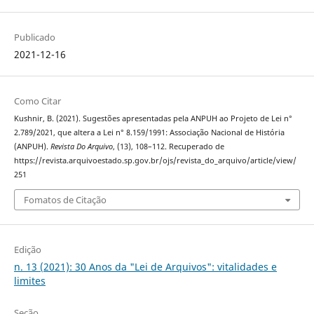
Publicado
2021-12-16
Como Citar
Kushnir, B. (2021). Sugestões apresentadas pela ANPUH ao Projeto de Lei n°
2.789/2021, que altera a Lei n° 8.159/1991: Associação Nacional de História
(ANPUH).
Revista Do Arquivo
, (13), 108–112. Recuperado de
https://revista.arquivoestado.sp.gov.br/ojs/revista_do_arquivo/article/view/
251
Fomatos de Citação
Edição
n. 13 (2021): 30 Anos da "Lei de Arquivos": vitalidades e
limites
Seção