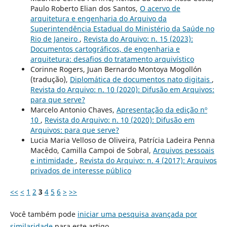
Paulo Roberto Elian dos Santos,
O acervo de
arquitetura e engenharia do Arquivo da
Superintendência Estadual do Ministério da Saúde no
Rio de Janeiro
,
Revista do Arquivo: n. 15 (2023):
Documentos cartográficos, de engenharia e
arquitetura: desafios do tratamento arquivístico
Corinne Rogers, Juan Bernardo Montoya Mogollón
(tradução),
Diplomática de documentos nato digitais
,
Revista do Arquivo: n. 10 (2020): Difusão em Arquivos:
para que serve?
Marcelo Antonio Chaves,
Apresentação da edição nº
10
,
Revista do Arquivo: n. 10 (2020): Difusão em
Arquivos: para que serve?
Lucia Maria Velloso de Oliveira, Patrícia Ladeira Penna
Macêdo, Camilla Campoi de Sobral,
Arquivos pessoais
e intimidade
,
Revista do Arquivo: n. 4 (2017): Arquivos
privados de interesse público
<<
<
1
2
3
4
5
6
>
>>
Você também pode
iniciar uma pesquisa avançada por
similaridade
para este artigo.