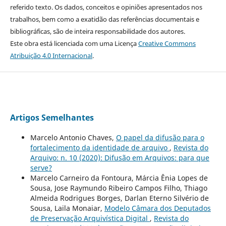
referido texto. Os dados, conceitos e opiniões apresentados nos
trabalhos, bem como a exatidão das referências documentais e
bibliográficas, são de inteira responsabilidade dos autores.
Este obra está licenciada com uma Licença
Creative Commons
Atribuição 4.0 Internacional
.
Artigos Semelhantes
Marcelo Antonio Chaves,
O papel da difusão para o
fortalecimento da identidade de arquivo
,
Revista do
Arquivo: n. 10 (2020): Difusão em Arquivos: para que
serve?
Marcelo Carneiro da Fontoura, Márcia Ênia Lopes de
Sousa, Jose Raymundo Ribeiro Campos Filho, Thiago
Almeida Rodrigues Borges, Darlan Eterno Silvério de
Sousa, Laila Monaiar,
Modelo Câmara dos Deputados
de Preservação Arquivística Digital
,
Revista do