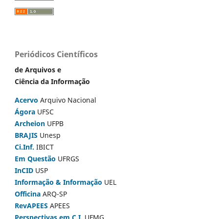
Periódicos Científicos
de Arquivos e
Ciência da Informação
Acervo
Arquivo Nacional
Ágora
UFSC
Archeion
UFPB
BRAJIS
Unesp
Ci.Inf.
IBICT
Em Questão
UFRGS
InCID
USP
Informação & Informação
UEL
Officina
ARQ-SP
RevAPEES
APEES
Perspectivas em C.I.
UFMG