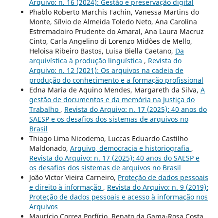
Arquivo: n. 16 (2024): Gestão e preservação digital
Phablo Roberto Marchis Fachin, Vanessa Martins do
Monte, Sílvio de Almeida Toledo Neto, Ana Carolina
Estremadoiro Prudente do Amaral, Ana Laura Macruz
Cinto, Carla Angelino di Lorenzo Midões de Mello,
Heloisa Ribeiro Bastos, Luisa Biella Caetano,
Da
arquivística à produção linguística
,
Revista do
Arquivo: n. 12 (2021): Os arquivos na cadeia de
produção do conhecimento e a formação profissional
Edna Maria de Aquino Mendes, Margareth da Silva,
A
gestão de documentos e da memória na Justiça do
Trabalho
,
Revista do Arquivo: n. 17 (2025): 40 anos do
SAESP e os desafios dos sistemas de arquivos no
Brasil
Thiago Lima Nicodemo, Luccas Eduardo Castilho
Maldonado,
Arquivo, democracia e historiografia
,
Revista do Arquivo: n. 17 (2025): 40 anos do SAESP e
os desafios dos sistemas de arquivos no Brasil
João Víctor Vieira Carneiro,
Proteção de dados pessoais
e direito à informação
,
Revista do Arquivo: n. 9 (2019):
Proteção de dados pessoais e acesso à informação nos
Arquivos
Maurício Correa Porfírio, Renato da Gama-Rosa Costa,