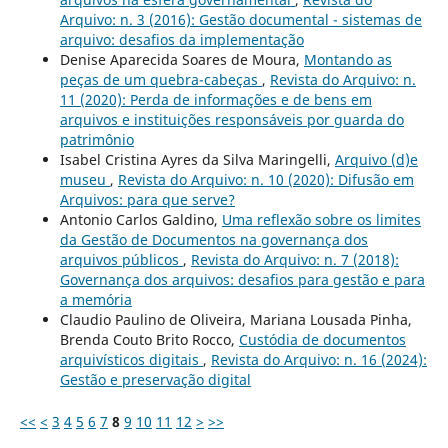
Arquivo: n. 3 (2016): Gestão documental - sistemas de
arquivo: desafios da implementação
Denise Aparecida Soares de Moura,
Montando as
peças de um quebra-cabeças
,
Revista do Arquivo: n.
11 (2020): Perda de informações e de bens em
arquivos e instituições responsáveis por guarda do
patrimônio
Isabel Cristina Ayres da Silva Maringelli,
Arquivo (d)e
museu
,
Revista do Arquivo: n. 10 (2020): Difusão em
Arquivos: para que serve?
Antonio Carlos Galdino,
Uma reflexão sobre os limites
da Gestão de Documentos na governança dos
arquivos públicos
,
Revista do Arquivo: n. 7 (2018):
Governança dos arquivos: desafios para gestão e para
a memória
Claudio Paulino de Oliveira, Mariana Lousada Pinha,
Brenda Couto Brito Rocco,
Custódia de documentos
arquivísticos digitais
,
Revista do Arquivo: n. 16 (2024):
Gestão e preservação digital
<<
<
3
4
5
6
7
8
9
10
11
12
>
>>