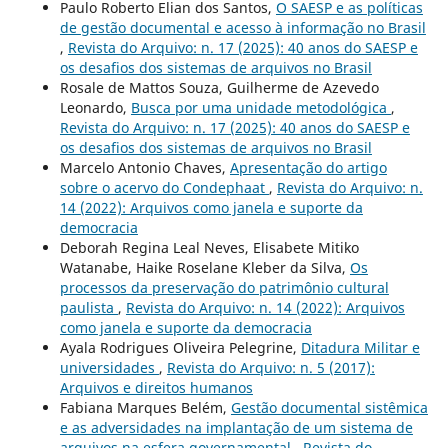
Paulo Roberto Elian dos Santos,
O SAESP e as políticas
de gestão documental e acesso à informação no Brasil
,
Revista do Arquivo: n. 17 (2025): 40 anos do SAESP e
os desafios dos sistemas de arquivos no Brasil
Rosale de Mattos Souza, Guilherme de Azevedo
Leonardo,
Busca por uma unidade metodológica
,
Revista do Arquivo: n. 17 (2025): 40 anos do SAESP e
os desafios dos sistemas de arquivos no Brasil
Marcelo Antonio Chaves,
Apresentação do artigo
sobre o acervo do Condephaat
,
Revista do Arquivo: n.
14 (2022): Arquivos como janela e suporte da
democracia
Deborah Regina Leal Neves, Elisabete Mitiko
Watanabe, Haike Roselane Kleber da Silva,
Os
processos da preservação do patrimônio cultural
paulista
,
Revista do Arquivo: n. 14 (2022): Arquivos
como janela e suporte da democracia
Ayala Rodrigues Oliveira Pelegrine,
Ditadura Militar e
universidades
,
Revista do Arquivo: n. 5 (2017):
Arquivos e direitos humanos
Fabiana Marques Belém,
Gestão documental sistêmica
e as adversidades na implantação de um sistema de
arquivos na esfera governamental
,
Revista do