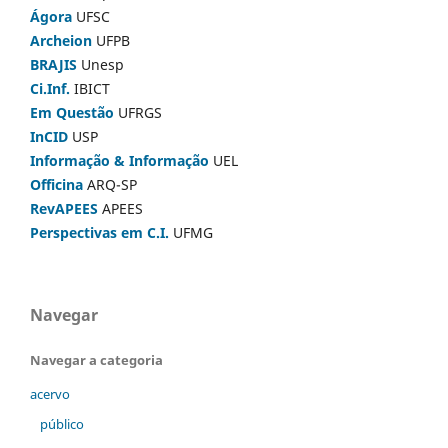
Ágora
UFSC
Archeion
UFPB
BRAJIS
Unesp
Ci.Inf.
IBICT
Em Questão
UFRGS
InCID
USP
Informação & Informação
UEL
Officina
ARQ-SP
RevAPEES
APEES
Perspectivas em C.I.
UFMG
Navegar
Navegar a categoria
acervo
público