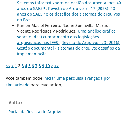
Sistemas informatizados de gestão documental nos 40
anos do SAESP
,
Revista do Arquivo: n. 17 (2025): 40
anos do SAESP e os desafios dos sistemas de arquivos
no Brasil
Ramon Maciel Ferreira, Raone Somavilla, Martius
Vicente Rodriguez y Rodriguez,
Uma análise gráfica
sobre o (des) cumprimento das legislações
arquivísticas nas IFES
,
Revista do Arquivo: n. 3 (2016):
Gestão documental - sistemas de arquivo: desafios da
implementação
<<
<
1
2
3
4
5
6
7
8
9
10
>
>>
Você também pode
iniciar uma pesquisa avançada por
similaridade
para este artigo.
Voltar
Portal da Revista do Arquivo