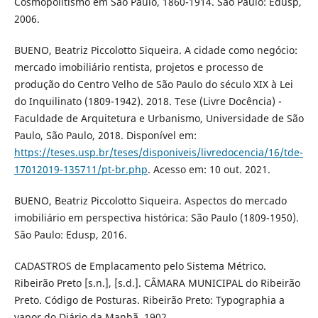
Cosmopolitismo em São Paulo, 1860-1914. São Paulo: Edusp,
2006.
BUENO, Beatriz Piccolotto Siqueira. A cidade como negócio:
mercado imobiliário rentista, projetos e processo de
produção do Centro Velho de São Paulo do século XIX à Lei
do Inquilinato (1809-1942). 2018. Tese (Livre Docência) -
Faculdade de Arquitetura e Urbanismo, Universidade de São
Paulo, São Paulo, 2018. Disponível em:
https://teses.usp.br/teses/disponiveis/livredocencia/16/tde-
17012019-135711/pt-br.php
. Acesso em: 10 out. 2021.
BUENO, Beatriz Piccolotto Siqueira. Aspectos do mercado
imobiliário em perspectiva histórica: São Paulo (1809-1950).
São Paulo: Edusp, 2016.
CADASTROS de Emplacamento pelo Sistema Métrico.
Ribeirão Preto [s.n.], [s.d.]. CÂMARA MUNICIPAL do Ribeirão
Preto. Código de Posturas. Ribeirão Preto: Typographia a
vapor do Diário da Manhã, 1902.