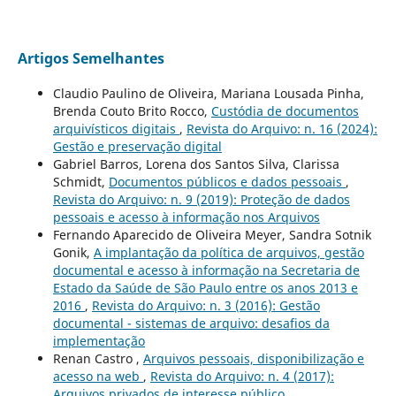
Artigos Semelhantes
Claudio Paulino de Oliveira, Mariana Lousada Pinha,
Brenda Couto Brito Rocco,
Custódia de documentos
arquivísticos digitais
,
Revista do Arquivo: n. 16 (2024):
Gestão e preservação digital
Gabriel Barros, Lorena dos Santos Silva, Clarissa
Schmidt,
Documentos públicos e dados pessoais
,
Revista do Arquivo: n. 9 (2019): Proteção de dados
pessoais e acesso à informação nos Arquivos
Fernando Aparecido de Oliveira Meyer, Sandra Sotnik
Gonik,
A implantação da política de arquivos, gestão
documental e acesso à informação na Secretaria de
Estado da Saúde de São Paulo entre os anos 2013 e
2016
,
Revista do Arquivo: n. 3 (2016): Gestão
documental - sistemas de arquivo: desafios da
implementação
Renan Castro ,
Arquivos pessoais, disponibilização e
acesso na web
,
Revista do Arquivo: n. 4 (2017):
Arquivos privados de interesse público