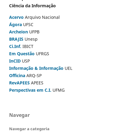
Ciência da Informação
Acervo
Arquivo Nacional
Ágora
UFSC
Archeion
UFPB
BRAJIS
Unesp
Ci.Inf.
IBICT
Em Questão
UFRGS
InCID
USP
Informação & Informação
UEL
Officina
ARQ-SP
RevAPEES
APEES
Perspectivas em C.I.
UFMG
Navegar
Navegar a categoria