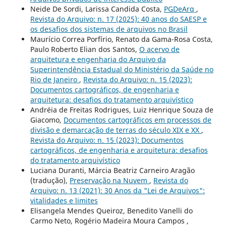
Neide De Sordi, Larissa Candida Costa,
PGDeArq
,
Revista do Arquivo: n. 17 (2025): 40 anos do SAESP e
os desafios dos sistemas de arquivos no Brasil
Maurício Correa Porfírio, Renato da Gama-Rosa Costa,
Paulo Roberto Elian dos Santos,
O acervo de
arquitetura e engenharia do Arquivo da
Superintendência Estadual do Ministério da Saúde no
Rio de Janeiro
,
Revista do Arquivo: n. 15 (2023):
Documentos cartográficos, de engenharia e
arquitetura: desafios do tratamento arquivístico
Andréia de Freitas Rodrigues, Luiz Henrique Souza de
Giacomo,
Documentos cartográficos em processos de
divisão e demarcação de terras do século XIX e XX
,
Revista do Arquivo: n. 15 (2023): Documentos
cartográficos, de engenharia e arquitetura: desafios
do tratamento arquivístico
Luciana Duranti, Márcia Beatriz Carneiro Aragão
(tradução),
Preservação na Nuvem
,
Revista do
Arquivo: n. 13 (2021): 30 Anos da "Lei de Arquivos":
vitalidades e limites
Elisangela Mendes Queiroz, Benedito Vanelli do
Carmo Neto, Rogério Madeira Moura Campos ,