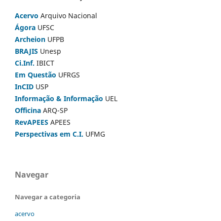
Acervo
Arquivo Nacional
Ágora
UFSC
Archeion
UFPB
BRAJIS
Unesp
Ci.Inf.
IBICT
Em Questão
UFRGS
InCID
USP
Informação & Informação
UEL
Officina
ARQ-SP
RevAPEES
APEES
Perspectivas em C.I.
UFMG
Navegar
Navegar a categoria
acervo