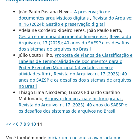
João Paulo Pastana Neves,
A preservação de
documentos arquivísticos digitais
,
Revista do Arquivo:
n. 16 (2024): Gestão e preservação digital
Adelaine Cordeiro Ribeiro Feres, João Paulo Berto,
Gestão e memória documental limeirense
,
Revista do
Arquivo: n. 17 (2025): 40 anos do SAESP e os desafios
dos sistemas de arquivos no Brasil
Júlio Couto Filho,
Proposta de Planos de Classificação e
Tabelas de Temporalidade de Documentos para o
Poder Executivo Municipal (atividades-meio e
atividades-fim)
,
Revista do Arquivo: n. 17 (2025): 40
anos do SAESP e os desafios dos sistemas de arquivos
no Brasil
Thiago Lima Nicodemo, Luccas Eduardo Castilho
Maldonado,
Arquivo, democracia e historiografia
,
Revista do Arquivo: n. 17 (2025): 40 anos do SAESP e
os desafios dos sistemas de arquivos no Brasil
<<
<
6
7
8
9
10
11
Você também pode
iniciar uma pesquisa avançada por