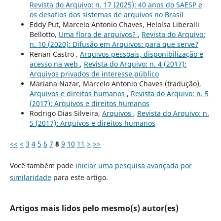
Revista do Arquivo: n. 17 (2025): 40 anos do SAESP e
os desafios dos sistemas de arquivos no Brasil
Eddy Put, Marcelo Antonio Chaves, Heloísa Liberalli
Bellotto,
Uma flora de arquivos?
,
Revista do Arquivo:
n. 10 (2020): Difusão em Arquivos: para que serve?
Renan Castro ,
Arquivos pessoais, disponibilização e
acesso na web
,
Revista do Arquivo: n. 4 (2017):
Arquivos privados de interesse público
Mariana Nazar, Marcelo Antonio Chaves (tradução),
Arquivos e direitos humanos
,
Revista do Arquivo: n. 5
(2017): Arquivos e direitos humanos
Rodrigo Dias Silveira,
Arquivos
,
Revista do Arquivo: n.
5 (2017): Arquivos e direitos humanos
<<
<
3
4
5
6
7
8
9
10
11
>
>>
Você também pode
iniciar uma pesquisa avançada por
similaridade
para este artigo.
Artigos mais lidos pelo mesmo(s) autor(es)