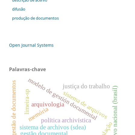
difusão
produção de documentos
Open Journal Systems
Palavras-chave
modelo de gestión documental
gestão de documentos
justiça do trabalho
arquivo nacional (brasil)
limeira-sp
sistema de arquivos
arquivologia
memória
política archivística
legislação
sistema de archivos (sdea)
gestão documental