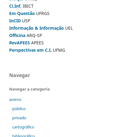
Ci.Inf.
IBICT
Em Questão
UFRGS
InCID
USP
Informação & Informação
UEL
Officina
ARQ-SP
RevAPEES
APEES
Perspectivas em C.I.
UFMG
Navegar
Navegar a categoria
acervo
público
privado
cartográfico
bibliográfico