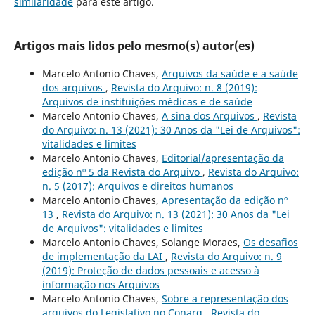
similaridade
para este artigo.
Artigos mais lidos pelo mesmo(s) autor(es)
Marcelo Antonio Chaves,
Arquivos da saúde e a saúde
dos arquivos
,
Revista do Arquivo: n. 8 (2019):
Arquivos de instituições médicas e de saúde
Marcelo Antonio Chaves,
A sina dos Arquivos
,
Revista
do Arquivo: n. 13 (2021): 30 Anos da "Lei de Arquivos":
vitalidades e limites
Marcelo Antonio Chaves,
Editorial/apresentação da
edição nº 5 da Revista do Arquivo
,
Revista do Arquivo:
n. 5 (2017): Arquivos e direitos humanos
Marcelo Antonio Chaves,
Apresentação da edição nº
13
,
Revista do Arquivo: n. 13 (2021): 30 Anos da "Lei
de Arquivos": vitalidades e limites
Marcelo Antonio Chaves, Solange Moraes,
Os desafios
de implementação da LAI
,
Revista do Arquivo: n. 9
(2019): Proteção de dados pessoais e acesso à
informação nos Arquivos
Marcelo Antonio Chaves,
Sobre a representação dos
arquivos do Legislativo no Conarq
,
Revista do