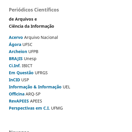
Periódicos Científicos
de Arquivos e
Ciência da Informação
Acervo
Arquivo Nacional
Ágora
UFSC
Archeion
UFPB
BRAJIS
Unesp
Ci.Inf.
IBICT
Em Questão
UFRGS
InCID
USP
Informação & Informação
UEL
Officina
ARQ-SP
RevAPEES
APEES
Perspectivas em C.I.
UFMG