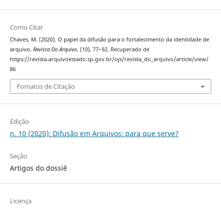
Como Citar
Chaves, M. (2020). O papel da difusão para o fortalecimento da identidade de
arquivo.
Revista Do Arquivo
, (10), 77–92. Recuperado de
https://revista.arquivoestado.sp.gov.br/ojs/revista_do_arquivo/article/view/
86
Fomatos de Citação
Edição
n. 10 (2020): Difusão em Arquivos: para que serve?
Seção
Artigos do dossiê
Licença