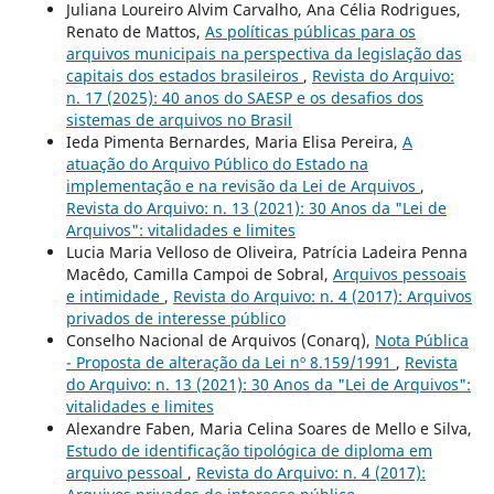
Juliana Loureiro Alvim Carvalho, Ana Célia Rodrigues,
Renato de Mattos,
As políticas públicas para os
arquivos municipais na perspectiva da legislação das
capitais dos estados brasileiros
,
Revista do Arquivo:
n. 17 (2025): 40 anos do SAESP e os desafios dos
sistemas de arquivos no Brasil
Ieda Pimenta Bernardes, Maria Elisa Pereira,
A
atuação do Arquivo Público do Estado na
implementação e na revisão da Lei de Arquivos
,
Revista do Arquivo: n. 13 (2021): 30 Anos da "Lei de
Arquivos": vitalidades e limites
Lucia Maria Velloso de Oliveira, Patrícia Ladeira Penna
Macêdo, Camilla Campoi de Sobral,
Arquivos pessoais
e intimidade
,
Revista do Arquivo: n. 4 (2017): Arquivos
privados de interesse público
Conselho Nacional de Arquivos (Conarq),
Nota Pública
- Proposta de alteração da Lei nº 8.159/1991
,
Revista
do Arquivo: n. 13 (2021): 30 Anos da "Lei de Arquivos":
vitalidades e limites
Alexandre Faben, Maria Celina Soares de Mello e Silva,
Estudo de identificação tipológica de diploma em
arquivo pessoal
,
Revista do Arquivo: n. 4 (2017):