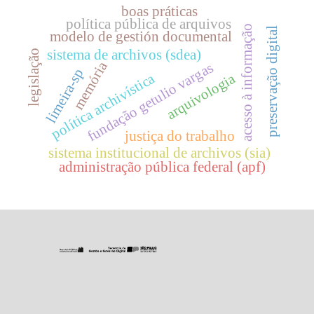
boas práticas
política pública de arquivos
acesso à informação
preservação digital
modelo de gestión documental
sistema de archivos (sdea)
legislação
memória
fundação getulio vargas
limeira-sp
política archivística
arquivologia
justiça do trabalho
sistema institucional de archivos (sia)
administração pública federal (apf)