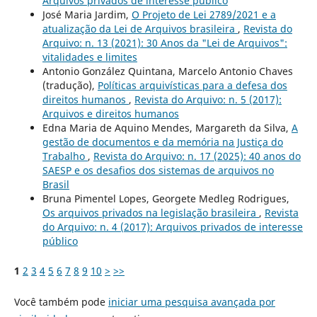
Arquivos privados de interesse público
José Maria Jardim,
O Projeto de Lei 2789/2021 e a
atualização da Lei de Arquivos brasileira
,
Revista do
Arquivo: n. 13 (2021): 30 Anos da "Lei de Arquivos":
vitalidades e limites
Antonio González Quintana, Marcelo Antonio Chaves
(tradução),
Políticas arquivísticas para a defesa dos
direitos humanos
,
Revista do Arquivo: n. 5 (2017):
Arquivos e direitos humanos
Edna Maria de Aquino Mendes, Margareth da Silva,
A
gestão de documentos e da memória na Justiça do
Trabalho
,
Revista do Arquivo: n. 17 (2025): 40 anos do
SAESP e os desafios dos sistemas de arquivos no
Brasil
Bruna Pimentel Lopes, Georgete Medleg Rodrigues,
Os arquivos privados na legislação brasileira
,
Revista
do Arquivo: n. 4 (2017): Arquivos privados de interesse
público
1
2
3
4
5
6
7
8
9
10
>
>>
Você também pode
iniciar uma pesquisa avançada por