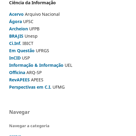
Ciência da Informação
Acervo
Arquivo Nacional
Ágora
UFSC
Archeion
UFPB
BRAJIS
Unesp
Ci.Inf.
IBICT
Em Questão
UFRGS
InCID
USP
Informação & Informação
UEL
Officina
ARQ-SP
RevAPEES
APEES
Perspectivas em C.I.
UFMG
Navegar
Navegar a categoria