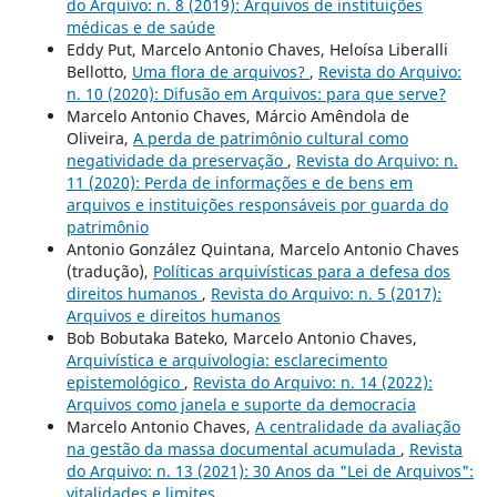
do Arquivo: n. 8 (2019): Arquivos de instituições
médicas e de saúde
Eddy Put, Marcelo Antonio Chaves, Heloísa Liberalli
Bellotto,
Uma flora de arquivos?
,
Revista do Arquivo:
n. 10 (2020): Difusão em Arquivos: para que serve?
Marcelo Antonio Chaves, Márcio Amêndola de
Oliveira,
A perda de patrimônio cultural como
negatividade da preservação
,
Revista do Arquivo: n.
11 (2020): Perda de informações e de bens em
arquivos e instituições responsáveis por guarda do
patrimônio
Antonio González Quintana, Marcelo Antonio Chaves
(tradução),
Políticas arquivísticas para a defesa dos
direitos humanos
,
Revista do Arquivo: n. 5 (2017):
Arquivos e direitos humanos
Bob Bobutaka Bateko, Marcelo Antonio Chaves,
Arquivística e arquivologia: esclarecimento
epistemológico
,
Revista do Arquivo: n. 14 (2022):
Arquivos como janela e suporte da democracia
Marcelo Antonio Chaves,
A centralidade da avaliação
na gestão da massa documental acumulada
,
Revista
do Arquivo: n. 13 (2021): 30 Anos da "Lei de Arquivos":
vitalidades e limites