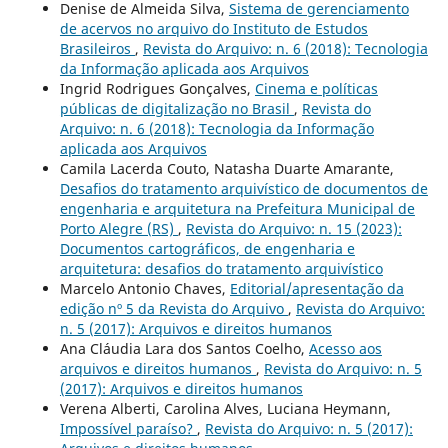
Denise de Almeida Silva,
Sistema de gerenciamento
de acervos no arquivo do Instituto de Estudos
Brasileiros
,
Revista do Arquivo: n. 6 (2018): Tecnologia
da Informação aplicada aos Arquivos
Ingrid Rodrigues Gonçalves,
Cinema e políticas
públicas de digitalização no Brasil
,
Revista do
Arquivo: n. 6 (2018): Tecnologia da Informação
aplicada aos Arquivos
Camila Lacerda Couto, Natasha Duarte Amarante,
Desafios do tratamento arquivístico de documentos de
engenharia e arquitetura na Prefeitura Municipal de
Porto Alegre (RS)
,
Revista do Arquivo: n. 15 (2023):
Documentos cartográficos, de engenharia e
arquitetura: desafios do tratamento arquivístico
Marcelo Antonio Chaves,
Editorial/apresentação da
edição nº 5 da Revista do Arquivo
,
Revista do Arquivo:
n. 5 (2017): Arquivos e direitos humanos
Ana Cláudia Lara dos Santos Coelho,
Acesso aos
arquivos e direitos humanos
,
Revista do Arquivo: n. 5
(2017): Arquivos e direitos humanos
Verena Alberti, Carolina Alves, Luciana Heymann,
Impossível paraíso?
,
Revista do Arquivo: n. 5 (2017):