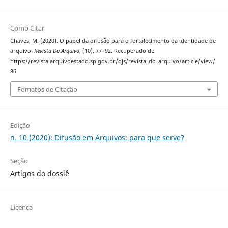
Como Citar
Chaves, M. (2020). O papel da difusão para o fortalecimento da identidade de
arquivo.
Revista Do Arquivo
, (10), 77–92. Recuperado de
https://revista.arquivoestado.sp.gov.br/ojs/revista_do_arquivo/article/view/
86
Fomatos de Citação
Edição
n. 10 (2020): Difusão em Arquivos: para que serve?
Seção
Artigos do dossiê
Licença