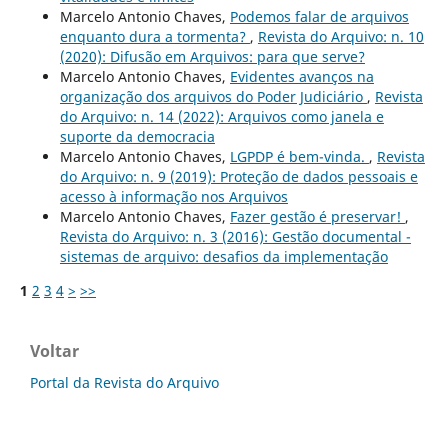
Marcelo Antonio Chaves,
Podemos falar de arquivos
enquanto dura a tormenta?
,
Revista do Arquivo: n. 10
(2020): Difusão em Arquivos: para que serve?
Marcelo Antonio Chaves,
Evidentes avanços na
organização dos arquivos do Poder Judiciário
,
Revista
do Arquivo: n. 14 (2022): Arquivos como janela e
suporte da democracia
Marcelo Antonio Chaves,
LGPDP é bem-vinda.
,
Revista
do Arquivo: n. 9 (2019): Proteção de dados pessoais e
acesso à informação nos Arquivos
Marcelo Antonio Chaves,
Fazer gestão é preservar!
,
Revista do Arquivo: n. 3 (2016): Gestão documental -
sistemas de arquivo: desafios da implementação
1
2
3
4
>
>>
Voltar
Portal da Revista do Arquivo