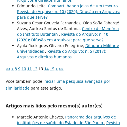
Arquivos e direitos humanos
Edmundo Leite,
Compartilhando joias de um tesouro
,
Revista do Arquivo: n. 10 (2020): Difusão em Arquivos:
para que serve?
Suzana Cesar Gouveia Fernandes, Olga Sofia Fabergé
Alves, Audrea Santos de Santana,
Centro de Memória
do Instituto Butantan
,
Revista do Arquivo: n. 10
(2020): Difusão em Arquivos: para que serve?
Ayala Rodrigues Oliveira Pelegrine,
Ditadura Militar e
universidades
,
Revista do Arquivo: n. 5 (2017):
Arquivos e direitos humanos
<<
<
8
9
10
11
12
13
14
15
>
>>
Você também pode
iniciar uma pesquisa avançada por
similaridade
para este artigo.
Artigos mais lidos pelo mesmo(s) autor(es)
Marcelo Antonio Chaves,
Panorama dos arquivos de
instituições de saúde do Estado de São Paulo
,
Revista